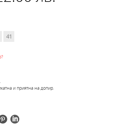
41
р?
.
икатна и приятна на допир.