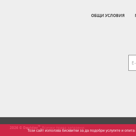
ОБЩИ УСЛОВИЯ
™
2026 © Davidov
.
Всички права запазени.
Този сайт използва бисквитки за да подобри услугите и опи