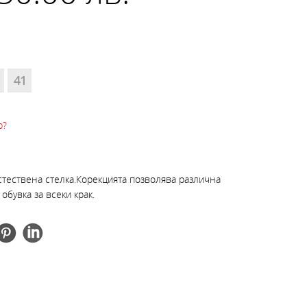
41
р?
естествена стелка.Корекцията позволява различна
бувка за всеки крак.