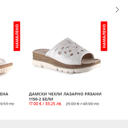
НАМАЛЕНО
НАМАЛЕНО
ВЕНА
ДАМСКИ ЧЕХЛИ ЛАЗАРНО РЯЗАНИ
ДАМС
19.00 €
1150-2 БЕЛИ
09.53 лв.
17.00 € / 33.25 лв.
25.00 € / 48.90 лв.