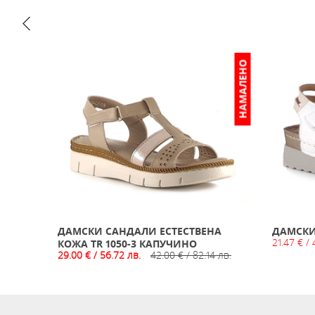
НАМАЛЕНО
НАМАЛЕНО
НА
ДАМСКИ САНДАЛИ ЕСТЕСТВЕНА
ДАМСКИ
21.47 € / 
ЧЕРНИ
КОЖА TR 1050-3 КАПУЧИНО
 лв.
29.00 € / 56.72 лв.
42.00 € / 82.14 лв.