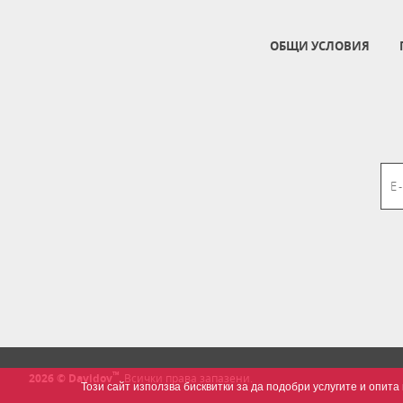
ОБЩИ УСЛОВИЯ
™
2026 © Davidov
.
Всички права запазени.
Този сайт използва бисквитки за да подобри услугите и опи