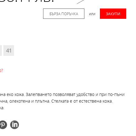
БЪРЗА ПОРЪЧКА
или
ЗАКУПИ
41
р?
ана еко кожа. Залепването позволяват удобство и при по-пъни
чна, олекотена и плътна. Стелката е от естествена кожа.
ка.