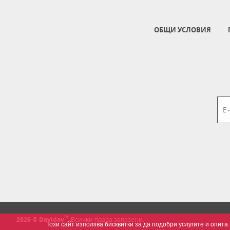
ОБЩИ УСЛОВИЯ
™
2026 © Davidov
.
Всички права запазени.
Този сайт използва бисквитки за да подобри услугите и опи