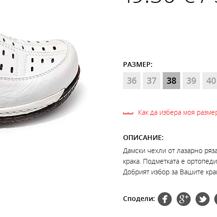
РАЗМЕР:
36
37
38
39
40
Как да избера моя разме
ОПИСАНИЕ:
Дамски чехли от лазарно ряз
крака. Подметката е ортопеди
Добрият избор за Вашите кра
Сподели: