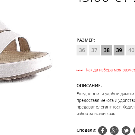
РАЗМЕР:
36
37
38
39
40
Как да избера моя разме
ОПИСАНИЕ:
Ежедневни и удобни дамски с
предоставя мекота и удопств
предават елегантност. Ходило
избор за всеки крак.
Сподели: