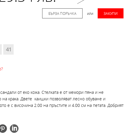
БЪРЗА ПОРЪЧКА
или
ЗАКУПИ
41
р?
андали от еко кожа. Стелката е от мемори пяна и не
о на крака. Двете каишки позволяват лесно обуване и
то е с височина 2.00 на пръстите и 4.00 см на петата. Добрият