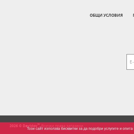
ОБЩИ УСЛОВИЯ
™
2026 © Davidov
.
Всички права запазени.
Този сайт използва бисквитки за да подобри услугите и опи