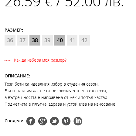
26.59 € / 52.00 лв.
РАЗМЕР:
36
37
38
39
40
41
42
Как да избера моя размер?
ОПИСАНИЕ:
Тези боти са идеалния избор в студения сезон.
Външната им част е от висококачествена еко кожа,
а вътрешността е направена от мек и топъл хастар.
Подметката е плътна, здрава и устойчива на износване.
Сподели: