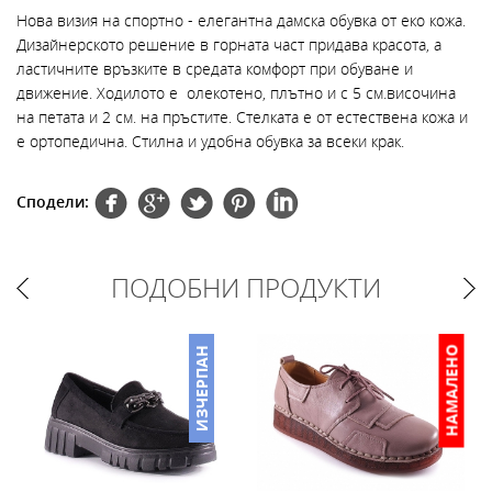
Нова визия на спортно - елегантна дамска обувка от еко кожа.
Дизайнерското решение в горната част придава красота, а
ластичните връзките в средата комфорт при обуване и
движение. Ходилото е олекотено, плътно и с 5 см.височина
на петата и 2 см. на пръстите. Стелката е от естествена кожа и
е ортопедична. Стилна и удобна обувка за всеки крак.
Сподели:
ПОДОБНИ ПРОДУКТИ
НО
НАМАЛЕНО
ИЗЧЕРПАН