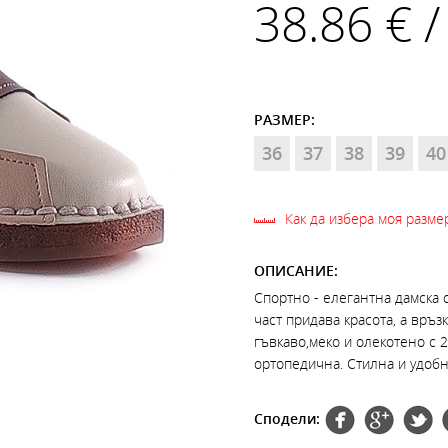
38.86 € /
РАЗМЕР:
36
37
38
39
40
Как да избера моя разме
ОПИСАНИЕ:
Спортно - елегантна дамска 
част придава красота, а връ
гъвкаво,меко и олекотено с 2
ортопедична. Стилна и удобна
Сподели: