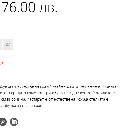
 76.00 лв.
41
р?
обувка от естествена кожа.Дизайнерското решение в горната
зките в средата комфорт при обуване и движение. Ходилото е
 см.височина. Хастарът е от естествена кожа,а стелката е
 обувка за всеки крак.