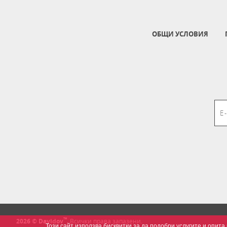
ОБЩИ УСЛОВИЯ
™
2026 © Davidov
.
Всички права запазени.
Този сайт използва бисквитки за да подобри услугите и опи