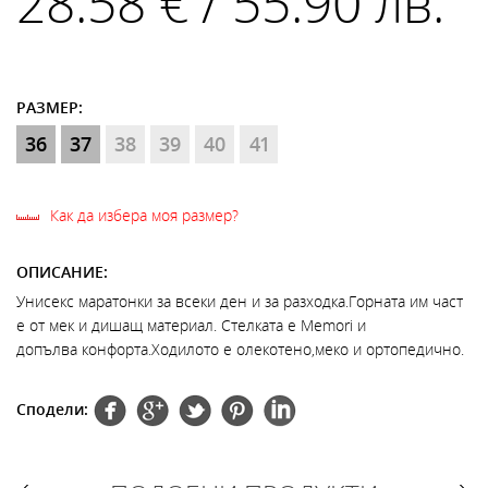
28.58 € / 55.90 лв.
РАЗМЕР:
36
37
38
39
40
41
Как да избера моя размер?
ОПИСАНИЕ:
Унисекс маратонки за всеки ден и за разходка.Горната им част
е от мек и дишащ материал. Стелката е Memori и
допълва конфорта.Ходилото е олекотено,меко и ортопедично.
Сподели: