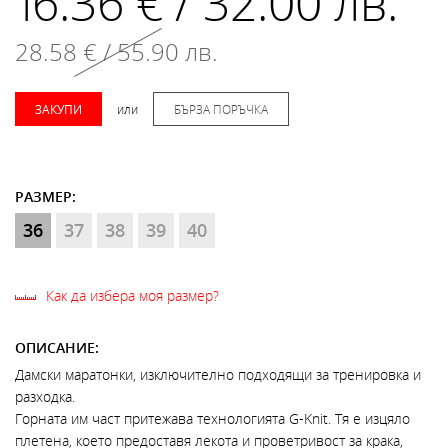
16.36 € / 32.00 лв.
28.58 € / 55.90 лв.
ЗАКУПИ
или
БЪРЗА ПОРЪЧКА
РАЗМЕР:
36
37
38
39
40
Как да избера моя размер?
ОПИСАНИЕ:
Дамски маратонки, изключително подходящи за тренировка и
разходка.
Горната им част притежава технологията G-Knit. Тя е изцяло
плетена, което предоставя лекота и проветривост за крака,