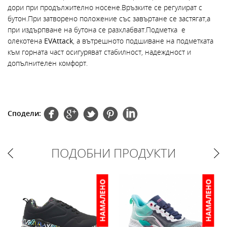
дори при продължително носене.Връзките се регулират с
бутон.При затворено положение със завъртане се застягат,а
при издърпване на бутона се разхлабват.Подметка е
олекотена
EVAttack
, а вътрешното подшиване на подметката
към горната част осигуряват стабилност, надеждност и
допълнителен комфорт.
Сподели:
ПОДОБНИ ПРОДУКТИ
НАМАЛЕНО
НАМАЛЕНО