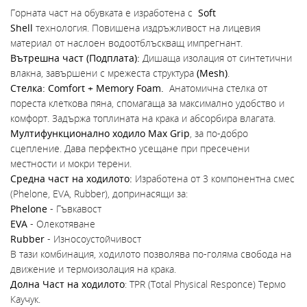
Горната част на обувката е изработена с
Soft
Shell
технология. Повишена издръжливост на лицевия
материал от наслоен водоотблъскващ импрегнант.
Вътрешна част (Подплата):
Дишаща изолация от синтетични
влакна, завършени с мрежеста структура
(Mesh)
.
Стелка: Comfort + Memory Foam.
Анатомична стелка от
пореста клеткова пяна, спомагаща за максимално удобство и
комфорт. Задържа топлината на крака и абсорбира влагата.
Мултифункционално ходило Max Grip
, за по-добро
сцепление. Дава перфектно усещане при пресечени
местности и мокри терени.
Средна част на ходилото:
Изработена от 3 компонентна смес
(Phelone, EVA, Rubber), допринасящи за:
Phelone
- Гъвкавост
EVA
- Олекотяване
Rubber
- Износоустойчивост
В тази комбинация, ходилото позволява по-голяма свобода на
движение и термоизолация на крака.
Долна Част на ходилото
: TPR (Total Physical Responce) Термо
Каучук.