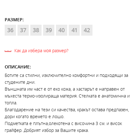
РАЗМЕР:
36
37
38
39
40
41
42
Как да избера моя размер?
ОПИСАНИЕ:
Ботитe са стилни, изключително комфортни и подходящи за
студените дни.
Външната им част е от еко кожа, а хастарът е направен от
мъхеста термо-изолираща материя. Стелката е анатомична и
топла.
Благодарение на тези си качества, кракът остава предпазен,
дори когато времето е лошо.
Подметката е плътна,олекотена с височина 3 см. и висок
грайфер. Добрият избор за Вашите крака.