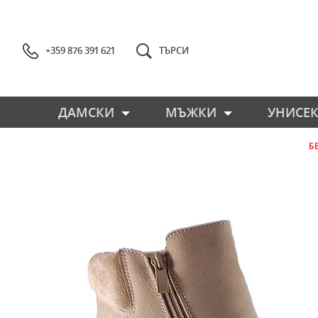
+359 876 391 621
ТЪРСИ
ДАМСКИ
МЪЖКИ
УНИСЕК
Б