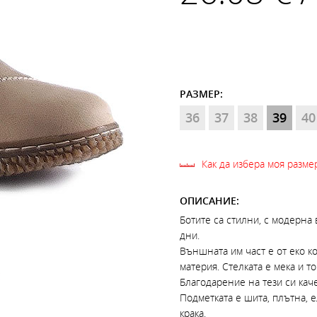
РАЗМЕР:
36
37
38
39
40
Как да избера моя разме
ОПИСАНИЕ:
Ботитe са стилни, с модерна
дни.
Външната им част е от еко к
материя. Стелката е мека и то
Благодарение на тези си каче
Подметката е шита, плътна, 
крака.