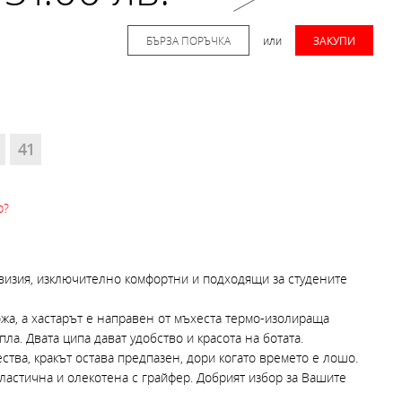
БЪРЗА ПОРЪЧКА
или
ЗАКУПИ
41
р?
 визия, изключително комфортни и подходящи за студените
ожа, а хастарът е направен от мъхеста термо-изолираща
пла. Двата ципа дават удобство и красота на ботата.
ства, кракът остава предпазен, дори когато времето е лошо.
еластична и олекотена с грайфер. Добрият избор за Вашите